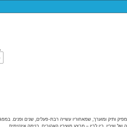
ן ומפיק ותיק ומוערך, שמאחוריו עשייה רבת-פעלים, שנים ופנים. ב
של שיריו. בין לבין – מבצע משיריו האהובים, בנימה אינטימית.