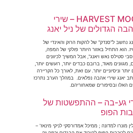
HARVEST MOON – שירי
בה הגדולים של ניל יאנג​
נג נחשב ל"סנדק" של להקות הרוק והאינדי של
יז. הוא התחיל באזור היותר פולקי של המפה,
בי סטילס נאש ויאנג", אבל המשיך לכיוונים
 מגוונים מאוד, ברובם כבדים יותר, רועשים יותר,
 יותר וניסיוניים יותר. עם זאת, לאורך כל הקריירה
תב יאנג שירי אהבה נפלאים. במהלך הערב נתרכז
ם האלו ובסיפורים שמאחוריהם.
די גע-בה – ההתפשטות של
בות הפופ
ן מונרו למדונה ; ממיכל אמדורסקי לניקי מינאז' –
רם לכוכבות הפופ להוריד את הבגדים וכמה זה