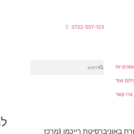
0722-507-123
מנים.יות
לום ועוד
צרו קשר
לה
רת באוניברסיטת רייכמן (מרכז