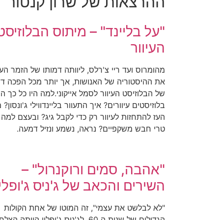
ההרצאות של שרון קנטור
"על בליינד" – מיתוס הבלוזיסט
העיוור
מהומרוס ועד ריי צ'רלס, ליוותה דמותו של הזמר העי
את ההיסטוריה של האנושות, אך יותר מכל הפכה דמ
של הבלוזיסט העיוור לסמל אייקוני.למה היו כל כך ה
בלוזיסטים עיוורים? איך התעוור בליינדווילי ג'ונסון? מ
העז להתחזות לעיוור רק כדי לקבל גיג? ובעצם למה ס
טרי חבש משקפיים? נראה, נשמע ונזיל דמעה.
"אהבה, סמים ורוקנרול" –
השירים והכאב של ג'ניס ג'ופלין
"לא לבלשט את עצמי", זה המוטו של אחת הקולות
הגדולים של שנות ה 60. לג'ניס ג'ופלין הייתה הצל