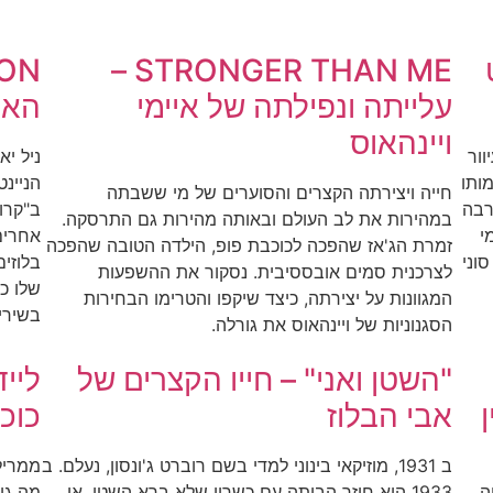
STRONGER THAN ME –
עלייתה ונפילתה של איימי
האה
ויינהאוס
וור
ניל יא
ותו
הניינט
חייה ויצירתה הקצרים והסוערים של מי ששבתה
רבה
ב"קרוס
במהירות את לב העולם ובאותה מהירות גם התרסקה.
י
אחרים,
זמרת הג'אז שהפכה לכוכבת פופ, הילדה הטובה שהפכה
וני
בלוזים
לצרכנית סמים אובססיבית. נסקור את ההשפעות
שלו כ
המגוונות על יצירתה, כיצד שיקפו והטרימו הבחירות
בשירי
הסגנוניות של ויינהאוס את גורלה.
"השטן ואני" – חייו הקצרים של
ליי
אבי הבלוז
כוכ
ב 1931, מוזיקאי בינוני למדי בשם רוברט ג'ונסון, נעלם. ב
ממרילי
חה,
1933 הוא חוזר הביתה עם כשרון שלא ברא השטן. או
מה גו