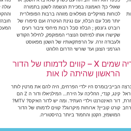
שאולי כן? האמונה במכירת הנשמה לשטן בתמורה
עולה ל
ות
לכוחות מוזיקליים מופלאים מזוהה ברבות הפופולרית
וההקש
יותר מכל עם הבלוז, עם נגינת הגיטרה ועם סיפורו של
חובה!
רוברט ג'ונסון ; הבלוז סבל רבות מיחסי ציבור רעים
המעסי
שקישרו אותו למיתוס הנוצרי המפוקפק, לחילול הקודש
ולעבודה זרה. על הרפתקאותיו של השטן מפאוסט
הגרמני הצונן ועד שורשי הדרום הלוהט
יה
שמים X – קווים לדמותו של הדור
הראשון שהיתה לו אות
נרצה
הבייביבומרס היו ילדי הפרחים, היה להם את מרטין לותר
ראל
קינג, קנדי, ההליכה על הירח… המילניאלז ודור ה Z הם
רת,
דור האינטרנט וילדי העתיד. ומה יש לדור האיקס? MTV?
רחב
קורט קוביין? ארוחות מיקרוגל? קווים לדמותו של הדור
המושמץ, הקטן והחמוד ביותר בהיסטוריה.