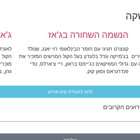
קה
הנשמה השחורה בג'אז
ג'אז
קונצרט חגיגי עם הזמר הבינלאומי רוי יאנג, שנולד
לאוני
רים
בג'מייקה וגדל בלונדון בעל הקול המרשים המזכיר את
הקול 
 עם
גדולי המוזיקאים כג'יימס בראון, ריי צ'ארלס, טדי
מוכרים
פנדרגראס וסאן קוק.
ווהן, ב
לחץ להורדת קיט אירוע
רועים הקרובים