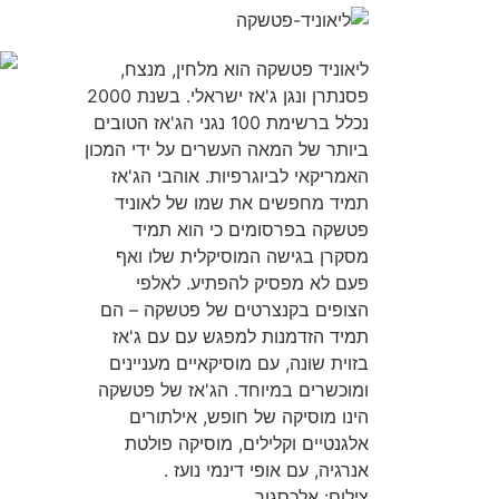
ליאוניד פטשקה הוא מלחין, מנצח,
פסנתרן ונגן ג'אז ישראלי. בשנת 2000
נכלל ברשימת 100 נגני הג'אז הטובים
ביותר של המאה העשרים על ידי המכון
האמריקאי לביוגרפיות. אוהבי הג'אז
תמיד מחפשים את שמו של לאוניד
פטשקה בפרסומים כי הוא תמיד
מסקרן בגישה המוסיקלית שלו ואף
פעם לא מפסיק להפתיע. לאלפי
הצופים בקנצרטים של פטשקה – הם
תמיד הזדמנות למפגש עם עם ג'אז
בזוית שונה, עם מוסיקאיים מעניינים
ומוכשרים במיוחד. הג'אז של פטשקה
הינו מוסיקה של חופש, אילתורים
אלגנטיים וקלילים, מוסיקה פולטת
אנרגיה, עם אופי דינמי נועז .
צילום: אלכסגור