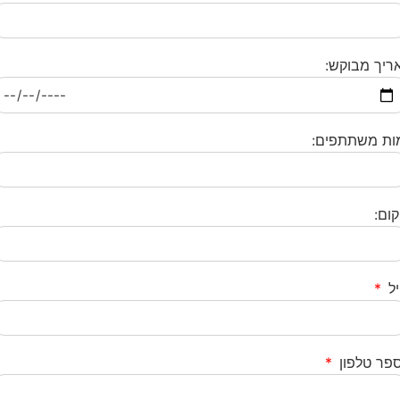
ריך מבוקש:
ות משתתפים:
קום:
יל
פר טלפון