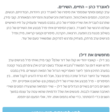
לאונרד כהן – החיים, השירים.
ערב קסום וסוחף שמספר את סיפורו של לאונרד כהן: היהדות, הבודהיזם, הנשים,
הכתיבה, הסמים והאלכוהול, ההצלחות והכישלונות והפריחה המאוחרת. קובי מידן,
שתרגם לעברית את שיריו וספריו של כהן, במבט מעשיר ומעמיק על חייו האישיים
ועולמו הרגשי של לאונרד, כשבין הסיפורים איתי פרל מבצע את השירים של כהן
בשילוב מנצח בין הופעה, הרצאה, הקרנה, סיפורים וקטעי קריאה, מידן ופרל
מגישים ערב מרתק, מצחיק ומרגש לפרקים, שמשאיר טעם של עוד.
מחפשים את דילן
בוב דילן – קאובוי יהודי או קולו של דור שלם? קובי מידן ואיתי פרל מגישים ערב
חדש ויוצא דופן על המשורר/הנביא שנולד בשם רוברט אלן צימרמן בעיר קטנה
במערב התיכון והפך ליוצר האמריקאי הגדול של המאה העשרים. מידן במבט
מעשיר על היוצר הגדול שזכה בפרס נובל, אבל לא טרח להגיע לקבל אותו… בין
הסיפורים – פרל מבצע את שיריו של דילן בעומק ונון-שלאנט אופייניים. יחד,
השניים נזכרים בשירים הגדולים של דילן – שירי המחאה שהצעידו המונים ושירי
האהבה ששברו לבבות. פוגשים את שלל הדמויות שהוא עטה על עצמו במשך
השנים כדי להסתתר, כדי שלא נתפוס אותו. יחד, אולי הפעם הם יתפסו.