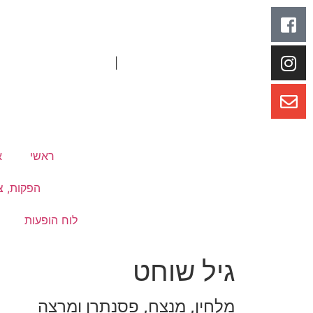
|
ראשי
א
הפקות, צי
לוח הופעות
גיל שוחט
מלחין, מנצח, פסנתרן ומרצה