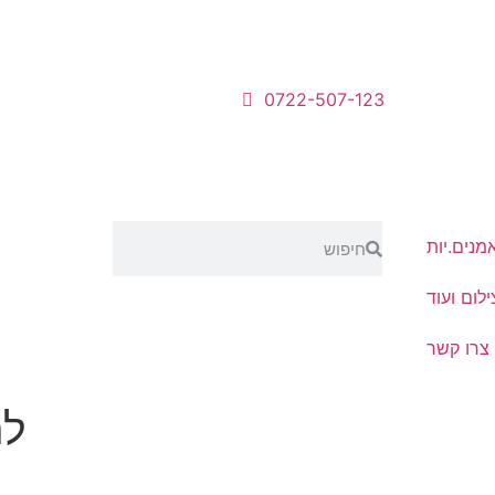
0722-507-123
מנים.יות
לום ועוד
צרו קשר
לה