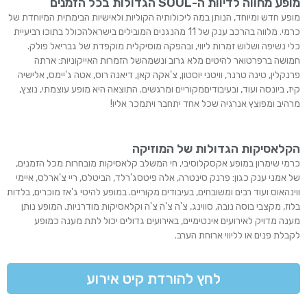
מופע מחווה לדיוות ה-SOUL הגדולות בכל הזמנים
מופע חדש ומיוחד, הנותן במה ליכולותיה הקוליות ולאישיות הבימתית המיוחדת של
כרמי. מלווה בהרכב ענק של 11 מהנגנים המובילים בישראלהכולל בתוכו רביעיית
כלי נשיפה ושלוש זמרות ליווי, ובהפקה מוסיקלית מוקפדת של גבריאל פולק.
חמושה ברפרטואר להיטים מלא גרוב ונשמהשל הזמרות האייקוניות: ארתה
פרנקלין, טינה טרנר, וויטני יוסטון, צ'אקה קאן, דיאנה רוס, אטה ג'יימס, אלישיה
קיז, ביונסה ועוד, ובעיבודיםמקוריים ומרגשים. התוצאה היא מופע עוצמתי, נוצץ,
מרהיב ומפוצץ אנרגיה שכל אחד יתחבר ויתמכר אליו!
הקלאסיקות הגדולות של המוזיקה
כרמי שימרון במופע אקסקלוסיבי, חי המשלב קלאסיקות מובחרות מכל הזמנים,
של אמני ענק כגון: פרנק סינטרה, אלה פיטסג'רלד, הביטלס, ריי צ'ארלס, איימי
ווינהאוס ועוד רבים ומשובחים, בעיבודים מקוריים. במופע להיטי ג'אז מוכרים, בלדות
בלוז, מקצבי בוסה נובה, סווינג, צ'ה צ'ה צ'ה וקלאסיקות מודרניות. המופע נותן
מענה מדויק לאירועים אינטימיים, באירועים גדולים יכול לתת מענה כמופע
לקבלת פנים או לליווי ארוחת הערב.
לחץ להורדת קיט אירוע