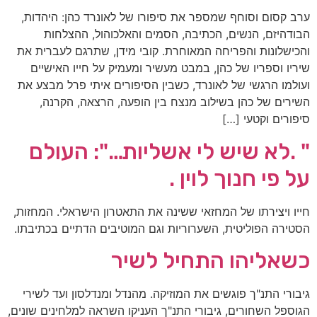
ערב קסום וסוחף שמספר את סיפורו של לאונרד כהן: היהדות,
הבודהיזם, הנשים, הכתיבה, הסמים והאלכוהול, ההצלחות
והכישלונות והפריחה המאוחרת. קובי מידן, שתרגם לעברית את
שיריו וספריו של כהן, במבט מעשיר ומעמיק על חייו האישיים
ועולמו הרגשי של לאונרד, כשבין הסיפורים איתי פרל מבצע את
השירים של כהן בשילוב מנצח בין הופעה, הרצאה, הקרנה,
סיפורים וקטעי […]
" .לא שיש לי אשליות…": העולם
על פי חנוך לוין .
חייו ויצירתו של המחזאי ששינה את התאטרון הישראלי. המחזות,
הסטירה הפוליטית, השערוריות וגם המוטיבים הדתיים בכתיבתו.
כשאליהו התחיל לשיר
גיבורי התנ"ך פוגשים את המוזיקה. מהנדל ומנדלסון ועד לשירי
הגוספל השחורים, גיבורי התנ"ך העניקו השראה למלחינים שונים,