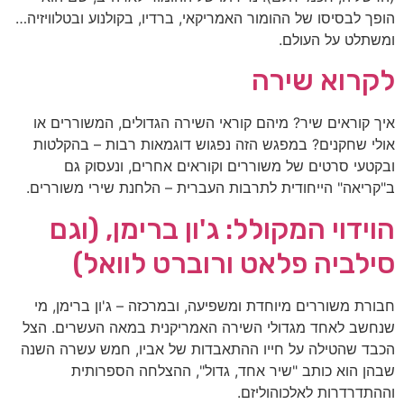
הופך לבסיסו של ההומור האמריקאי, ברדיו, בקולנוע ובטלוויזיה…
ומשתלט על העולם.
לקרוא שירה
איך קוראים שיר? מיהם קוראי השירה הגדולים, המשוררים או
אולי שחקנים? במפגש הזה נפגוש דוגמאות רבות – בהקלטות
ובקטעי סרטים של משוררים וקוראים אחרים, ונעסוק גם
ב"קריאה" הייחודית לתרבות העברית – הלחנת שירי משוררים.
הוידוי המקולל: ג'ון ברימן, (וגם
סילביה פלאט ורוברט לוואל)
חבורת משוררים מיוחדת ומשפיעה, ובמרכזה – ג'ון ברימן, מי
שנחשב לאחד מגדולי השירה האמריקנית במאה העשרים. הצל
הכבד שהטילה על חייו ההתאבדות של אביו, חמש עשרה השנה
שבהן הוא כותב "שיר אחד, גדול", ההצלחה הספרותית
וההתדרדרות לאלכוהוליזם.