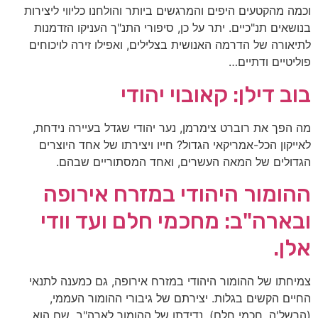
וכמה מהקטעים היפים והמרגשים ביותר והולחנו כליווי ליצירות
בנושאים תנ"כיים. יתר על כן, סיפורי התנ"ך העניקו הזדמנות
לתיאורה של הדרמה האנושית בצלילים, ואפילו זירה לויכוחים
פוליטיים ודתיים…
בוב דילן: קאובוי יהודי
מה הפך את רוברט צימרמן, נער יהודי שגדל בעיירה נידחת,
לאייקון הכל-אמריקאי הגדול? חייו ויצירתו של אחד היוצרים
הגדולים של המאה העשרים, ואחד המסתוריים שבהם.
ההומור היהודי במזרח אירופה
ובארה"ב: מחכמי חלם ועד וודי
אלן.
צמיחתו של ההומור היהודי במזרח אירופה, גם כמענה לתנאי
החיים הקשים בגלות. יצירתם של גיבורי ההומור העממי,
(הרשל'ה, חכמי חלם). נדידתו של ההומור לארה"ב, שם הוא