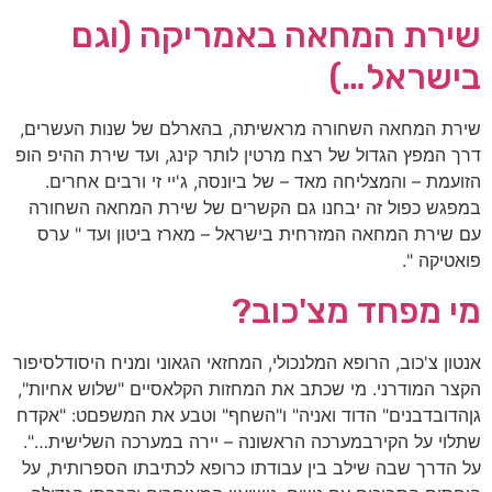
שירת המחאה באמריקה (וגם
בישראל…)
שירת המחאה השחורה מראשיתה, בהארלם של שנות העשרים,
דרך המפץ הגדול של רצח מרטין לותר קינג, ועד שירת ההיפ הופ
הזועמת – והמצליחה מאד – של ביונסה, ג'יי זי ורבים אחרים.
במפגש כפול זה יבחנו גם הקשרים של שירת המחאה השחורה
עם שירת המחאה המזרחית בישראל – מארז ביטון ועד " ערס
פואטיקה ".
מי מפחד מצ'כוב?
אנטון צ'כוב, הרופא המלנכולי, המחזאי הגאוני ומניח היסודלסיפור
הקצר המודרני. מי שכתב את המחזות הקלאסיים "שלוש אחיות",
גןהדובדבנים" הדוד ואניה" ו"השחף" וטבע את המשפםט: "אקדח
שתלוי על הקירבמערכה הראשונה – יירה במערכה השלישית…".
על הדרך שבה שילב בין עבודתו כרופא לכתיבתו הספרותית, על