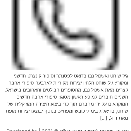
גיל שוחט ואשכול נבו בדואט לפסנתר וסיפור קונצרט חדשני
ומקורי: גיל שוחט הלחין יצירות מקוריות לארבעה סיפורי אהבה
קצרים מאת אשכול נבו, מהסופרים הבולטים והאהובים בישראל.
השניים חוברים למופע ראשון מסוגו: סיפורי אהבה חדשים
המוקראים על ידי מחברם תוך כדי ביצוע היצירה המוזיקלית של
שוחט, בדיאלוג בימתי כובש ומפתיע. בנוסף יבוצעו יצירות מופת
מאת רוול, […]
הזכויות שמורות למוזיקה טובה בע"מ © 2021 | Developed by